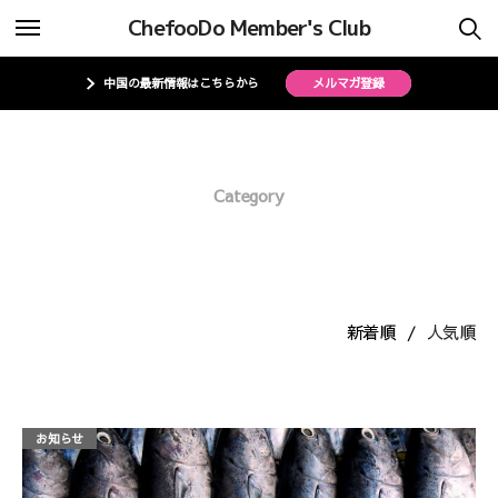
ChefooDo Member's Club
ChefooDo Member’s Clubについて
ChefooDo Member’s Clubについて
中国の最新情報はこちらから
メルマガ登録
事業内容
事業内容
Category
会員について
会員について
水産業
特集一覧
特集一覧
案件一覧
案件一覧
新着順
人気順
メンバーログイン
メンバーログイン
マイページ
マイページ
お知らせ
お問い合わせ
お問い合わせ