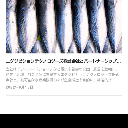
CLOSE
CLOSE
エグジビションテクノロジーズ株式会社とパートナーシップ協
定を締結しました。
当社は『シーフードショー』など展示商談会の企画・運営を主軸に、
産業・地域・社会全体に貢献するエグジビションテクノロジーズ株式
会社と、続可能な水産業振興および魚食推進を目的に、戦略的パート
ナーシップ協定を締結し、TEAM 和SAKANA.（チーム オサカナ）
2022年8月19日
『魚食推進応援団』を発足したことをお知らせします。 関連リリース
https://prtimes.jp/main/html/rd/p/000000009.000036599.html