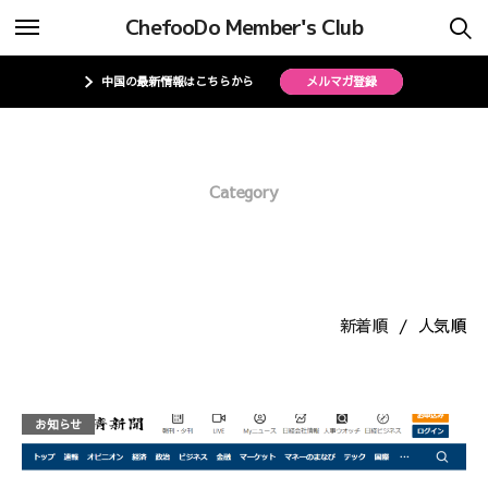
ChefooDo Member's Club
ChefooDo Member’s Clubについて
ChefooDo Member’s Clubについて
中国の最新情報はこちらから
メルマガ登録
事業内容
事業内容
Category
会員について
会員について
日本酒
特集一覧
特集一覧
案件一覧
案件一覧
新着順
人気順
メンバーログイン
メンバーログイン
お知らせ
マイページ
マイページ
お問い合わせ
お問い合わせ